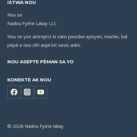
ISTWA NOU
Nou se
Nadou Fyète Lakay LLC
Nou se yon antrepriz ki vann pwodwi ayisyen, machin, bal
pèpè e nou ofri anpil lot sevis ankò.
NOU ASEPTE PÈMAN SA YO
KONEKTE AK NOU
© 2026 Nadou Fyete lakay