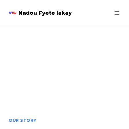
Nadou Fyete lakay
Design is
Thinking Made
Visual
OUR STORY